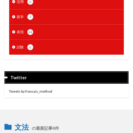
活用
6
留学
7
表現
64
試験
6
Twitter
Tweets by francais_method
文法
の最新記事8件