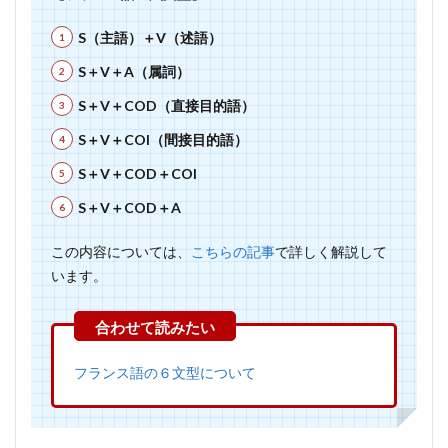
2.2
否定
S（主語）＋V（述語）
文
S＋V＋A（属詞）
2.3
S＋V＋COD（直接目的語）
中性
名詞
S＋V＋COI（間接目的語）
がく
S＋V＋COD＋COI
ると
き
S＋V＋COD＋A
3
この内容については、
こちらの記事
で詳しく解説して
目的
います。
語が
代名
詞の
とき
フランス語の６文型について
4
否定
の言
い方