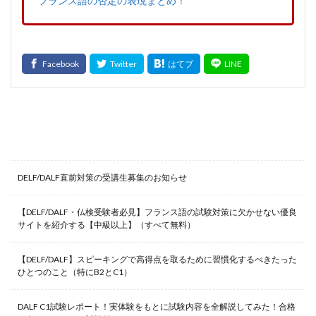
フランス語の否定の表現まとめ！
最新記事
DELF/DALF直前対策の受講生募集のお知らせ
【DELF/DALF・仏検受験者必見】フランス語の試験対策に欠かせない優良
サイトを紹介する【中級以上】（すべて無料）
【DELF/DALF】スピーキングで高得点を取るために習慣化するべきたった
ひとつのこと（特にB2とC1）
DALF C1試験レポート！実体験をもとに試験内容を全解説してみた！合格