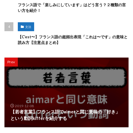
フランス語で「楽しみにしています」はどう言う？２種類の言
い方を紹介！
文法
【C’est〜】フランス語の超頻出表現「これは〜です」の意味と
読み方【注意点まとめ】
Prev
2019-12-08
【若者言葉】フランス語でaimerと同じ意味の「好き」
という動詞kifferを紹介する