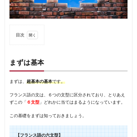
目次
1
まず
は基
まずは基本
本
2
語順
まずは、
超基本の基本
です。
に混
乱す
フランス語の文は、６つの文型に区分されており、とりあえ
る理
ずこの「
６文型
」どれかに当てはまるようになっています。
由
この基礎をまずは知っておきましょう。
2.1
通常
の文
【フランス語の六文型】