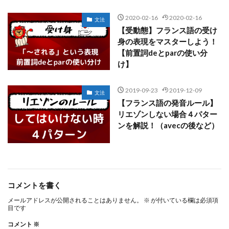
2020-02-16
2020-02-16
文法
【受動態】フランス語の受け
身の表現をマスターしよう！
【前置詞deとparの使い分
け】
2019-09-23
2019-12-09
文法
【フランス語の発音ルール】
リエゾンしない場合４パター
ンを解説！（avecの後など）
コメントを書く
メールアドレスが公開されることはありません。
※
が付いている欄は必須項
目です
コメント
※