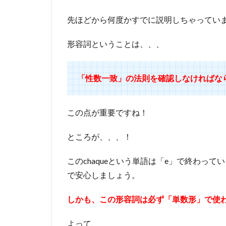
法
先ほどから何度かすでに説明しちゃってい
2.1
単数
形容詞ということは、、、
名詞
と一
緒に
「性数一致」の法則を確認しなければな
使う
場合
この点が重要ですね！
2.2
複数
ところが、、、！
名詞
と一
このchaqueという単語は「e」で終わって
緒に
で安心しましょう。
使う
場合
しかも、この形容詞は必ず「単数形」で使
3
ま
よって、