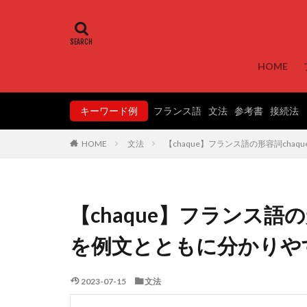
HOME
キーワード例
フランス語
文法
参考書
接続法
文法
【chaque】フランス語の形容詞ch
HOME
【chaque】フランス語
を例文とともに分かりや
2023-07-15
文法