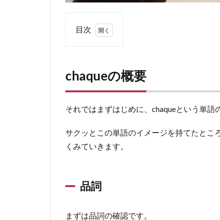
目次
1
chaque
の概要
chaqueの概要
1.1
品詞
それではまずはじめに、chaqueという単
1.2
用法
サクッとこの単語のイメージを持てたところ
くみていきます。
2
具
体
品詞
的
な
用
まずは品詞の確認です。