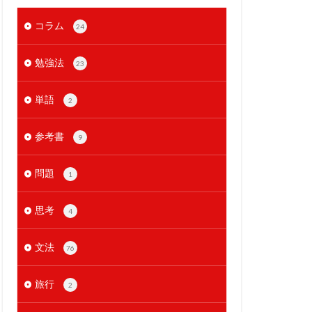
コラム
24
勉強法
23
単語
2
参考書
9
問題
1
思考
4
文法
76
旅行
2