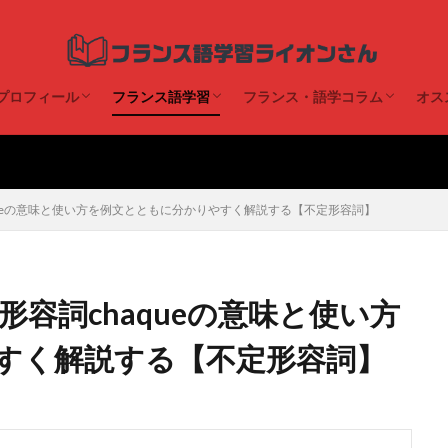
プロフィール
フランス語学習
フランス・語学コラム
オス
ライオンさん
思考
Twitter
note
文法
勉強法
表現
留学
旅行
映画
aqueの意味と使い方を例文とともに分かりやすく解説する【不定形容詞】
の形容詞chaqueの意味と使い方
すく解説する【不定形容詞】