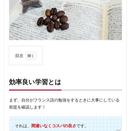
目次
1
効率
良い
効率良い学習とは
学習
とは
1.1
まず、自分がフランス語の勉強をするときに大事にしている
アプ
前提を確認します！
リと
紙辞
書
それは、
間違いなくコスパの良さ
です。