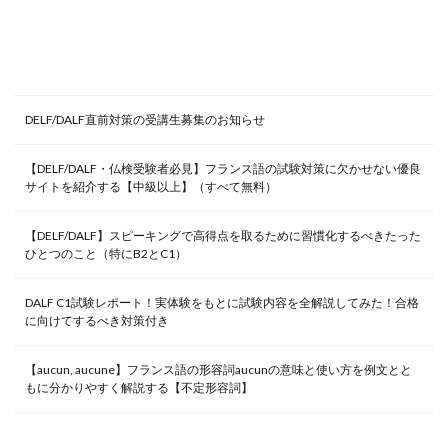
最新記事
DELF/DALF直前対策の受講生募集のお知らせ
【DELF/DALF・仏検受験者必見】フランス語の試験対策に欠かせない優良
サイトを紹介する【中級以上】（すべて無料）
【DELF/DALF】スピーキングで高得点を取るために習慣化するべきたった
ひとつのこと（特にB2とC1）
DALF C1試験レポート！実体験をもとに試験内容を全解説してみた！合格
に向けてするべき対策付き
【aucun, aucune】フランス語の形容詞aucunの意味と使い方を例文とと
もに分かりやすく解説する【不定形容詞】