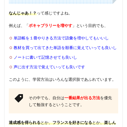
2
ダメ
なんじゃあ！？
って感じですよね。
人間
は紙
例えば、「
ボキャブラリーを増やす
」という目的でも、
辞書
がい
単語帳を１冊やりきる方法で語彙を増やしてもいいし
い
教材を買って出てきた単語を順番に覚えていっても良いし
2.1
スマ
ノートに書いて記憶させても良いし
ホは
声に出す方法で覚えていっても良いです
隠す
3
このように、学習方法はいろんな選択肢であふれています。
まと
め
その中でも、自分は
一番結果が出る方法
を優先
して勉強するということです。
達成感を得られる
とか、
フランスを好きになる
とか、
楽しん