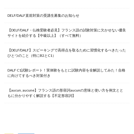
DELF/DALF直前対策の受講生募集のお知らせ
【DELF/DALF・仏検受験者必見】フランス語の試験対策に欠かせない優良
サイトを紹介する【中級以上】（すべて無料）
【DELF/DALF】スピーキングで高得点を取るために習慣化するべきたった
ひとつのこと（特にB2とC1）
DALF C1試験レポート！実体験をもとに試験内容を全解説してみた！合格
に向けてするべき対策付き
【aucun, aucune】フランス語の形容詞aucunの意味と使い方を例文とと
もに分かりやすく解説する【不定形容詞】
人気記事