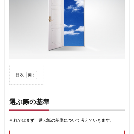
目次
1
選ぶ
際の
選ぶ際の基準
基準
1.1
目的
それではまず、選ぶ際の基準について考えていきます。
３つ