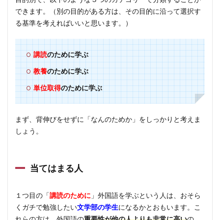
できます。（別の目的がある方は、その目的に沿って選択す
2.3
る基準を考えればいいと思います。）
単位
取得
のた
めの
講読
のために学ぶ
方
教養
のために学ぶ
3
単位取得
のために学ぶ
注意
点
まず、背伸びをせずに「なんのためか」をしっかりと考えま
4
しょう。
まと
め
当てはまる人
１つ目の「
講読のために
」外国語を学ぶという人は、おそら
くガチで勉強したい
文学部の学生
になるかとおもいます。こ
れらの方は、外国語の
重要性が他の人よりも非常に高い
の