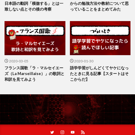
日本語の動詞「模倣する」とは一
からの勉強方法や教材について思
致しない点とその後の考察
っていることをまとめてみた
2020-03-05
2020-01-30
フランス国歌「ラ・マルセイエー
語学学習がしんどくてヤケになっ
ズ（La Marseillaise）」の歌詞と
たときに見る記事【スタートはそ
和訳を見てみよう
こからだ】