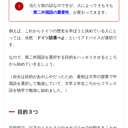
1.2
当たり前の話なのですが、人によってそもそも
当て
「
第二外国語の重要性
」が変わってきます。
はま
る人
例えば、これからドイツの歴史を学ぼうと決めている人にと
2
っては、当然「
目的
ドイツ語選べよ
」というアドバイスが適切で
別の
す。
ポイ
ント
なので、第二外国語を選択する目的をハッキリさせるところ
から始めていきましょう。
2.1
講読
（自分は目的があやふやだったため、最初は大学の授業で中
のた
国語を選択して勉強していて、大学２年生ごろからフランス
めの
語を独学で勉強し始めました。）
方
2.2
教養
目的３つ
のた
めの
方
目的別で、以下のような３つのカテゴリーで分類することが