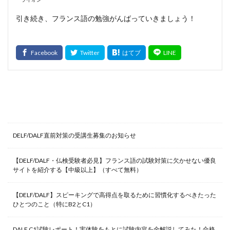
引き続き、フランス語の勉強がんばっていきましょう！
最新記事
DELF/DALF直前対策の受講生募集のお知らせ
【DELF/DALF・仏検受験者必見】フランス語の試験対策に欠かせない優良
サイトを紹介する【中級以上】（すべて無料）
【DELF/DALF】スピーキングで高得点を取るために習慣化するべきたった
ひとつのこと（特にB2とC1）
DALF C1試験レポート！実体験をもとに試験内容を全解説してみた！合格