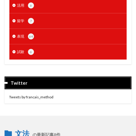
活用
6
留学
7
表現
64
試験
6
Twitter
Tweets by francais_method
文法
の最新記事8件