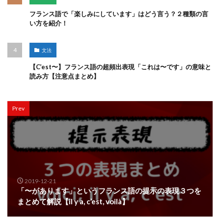
フランス語で「楽しみにしています」はどう言う？２種類の言
い方を紹介！
文法
【C’est〜】フランス語の超頻出表現「これは〜です」の意味と
読み方【注意点まとめ】
Prev
2019-12-21
「〜があります」というフランス語の提示の表現３つを
まとめて解説【il y a, c’est, voilà】