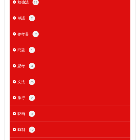
勉強法
23
単語
2
参考書
9
問題
1
思考
4
文法
76
旅行
2
映画
3
時制
12