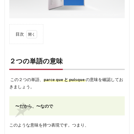
目次
1
２つ
の単
２つの単語の意味
語の
意味
2
この２つの単語、
parce que と puisque
の意味を確認してお
違い
きましょう。
につ
いて
〜だから、〜なので
2.1
ニュ
アン
このような意味を持つ表現です。つまり、
スの
違い