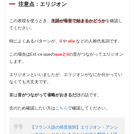
注意点：エリジオン
この表現を使うとき、
主語が母音で始まるかどうか
を確認し
てください。
特によくあるパターンが、
il
や
elle
などの人称代名詞です。
この場合はEst-ce queの
queとil
の音がつながってエリジオン
します。
エリジオンといいましたが、エリジオンがなにか分かってい
なくても大丈夫です。
要は
音がつながって省略がおきるだけ
の話です。
念のため確認したい方は
こちら
で確認してください。
【フランス語の発音規則】エリジオン・アンシ