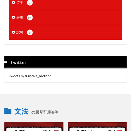
留学
7
表現
64
試験
6
Twitter
Tweets by francais_method
文法
の最新記事8件