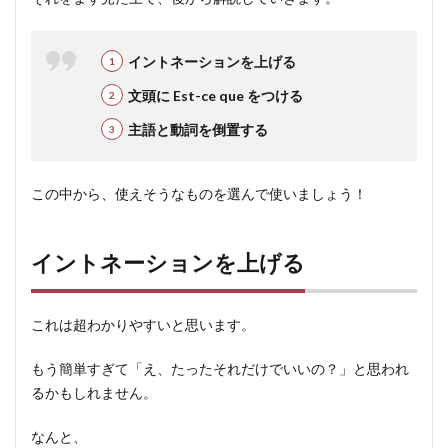
ーシ
ョン
を上
イントネーションを上げる
げる
文頭に Est-ce que をつける
3
主語と動詞を倒置する
文頭
に
Est-
この中から、使えそうなものを選んで使いましょう！
ce
que
をつ
イントネーションを上げる
ける
3.1
注意
これは超わかりやすいと思います。
点：
エリ
もう簡単すぎて「え、たったそれだけでいいの？」と思われ
ジオ
るかもしれません。
ン
なんと、
4