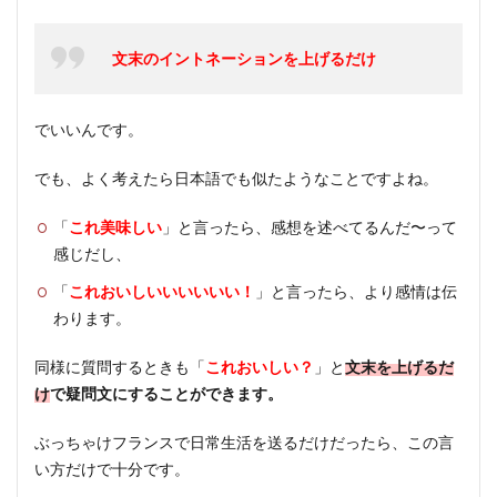
③主
語と
文末のイントネーションを上げるだけ
動詞
を倒
置す
でいいんです。
る
4.1
でも、よく考えたら日本語でも似たようなことですよね。
主語
が人
「
これ美味しい
」と言ったら、感想を述べてるんだ〜って
称代
感じだし、
名詞
の場
「
これおいしいいいいいい！
」と言ったら、より感情は伝
合
わります。
4.2
同様に質問するときも「
これおいしい？
」と
文末を上げるだ
主語
け
で疑問文にすることができます。
が人
称代
ぶっちゃけフランスで日常生活を送るだけだったら、この言
名詞
い方だけで十分です。
以外
の場