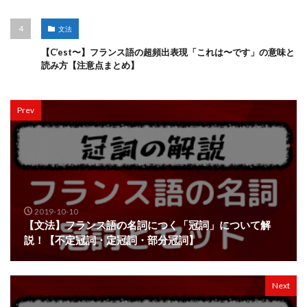
文法
【C’est〜】フランス語の超頻出表現「これは〜です」の意味と
読み方【注意点まとめ】
Prev
2019-10-10
【文法】フランス語の名詞につく「冠詞」について解
説！【不定冠詞・定冠詞・部分冠詞】
Next