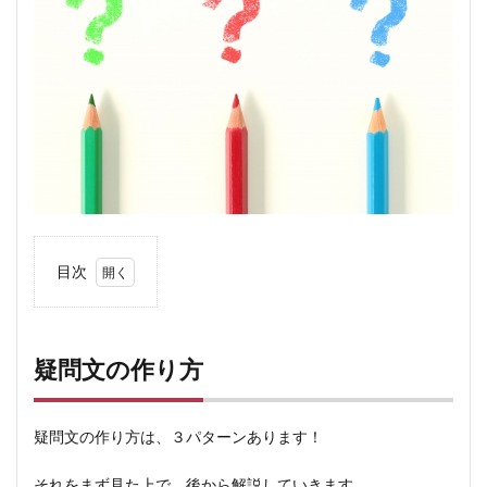
目次
1
疑問
文の
疑問文の作り方
作り
方
2
疑問文の作り方は、３パターンあります！
イン
トネ
それをまず見た上で、後から解説していきます。