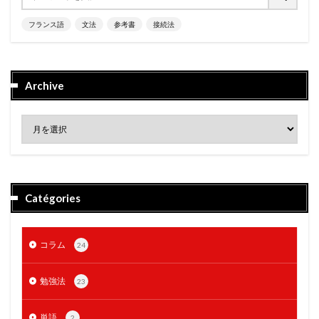
フランス語
文法
参考書
接続法
Archive
Catégories
コラム
24
勉強法
23
単語
2