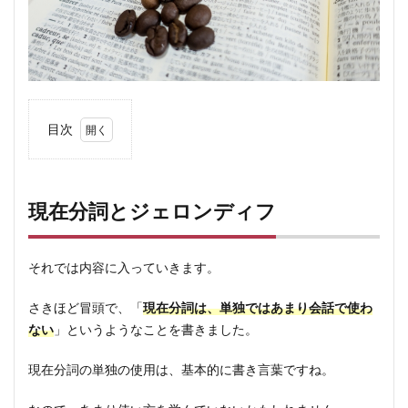
目次
1
現在
分詞
現在分詞とジェロンディフ
とジ
ェロ
ンデ
それでは内容に入っていきます。
ィフ
2
さきほど冒頭で、「
現在分詞は、単独ではあまり会話で使わ
現在
ない
」というようなことを書きました。
分詞
の作
現在分詞の単独の使用は、基本的に書き言葉ですね。
り方