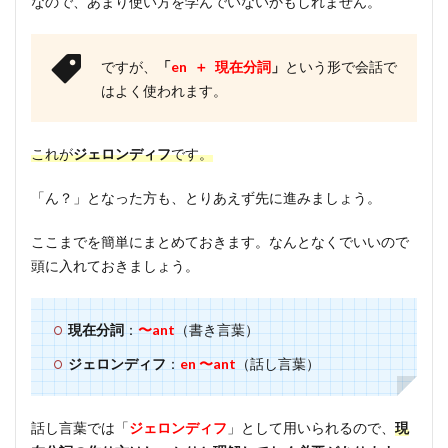
なので、あまり使い方を学んでいないかもしれません。
3
例外
は３
ですが、
「
en ＋ 現在分詞
」
という形で会話で
つあ
る
はよく使われます。
4
まと
これが
ジェロンディフ
です。
め
「ん？」となった方も、とりあえず先に進みましょう。
ここまでを簡単にまとめておきます。なんとなくでいいので
頭に入れておきましょう。
現在分詞
：
〜ant
（書き言葉）
ジェロンディフ
：
en 〜ant
（話し言葉）
話し言葉では「
ジェロンディフ
」として用いられるので、
現