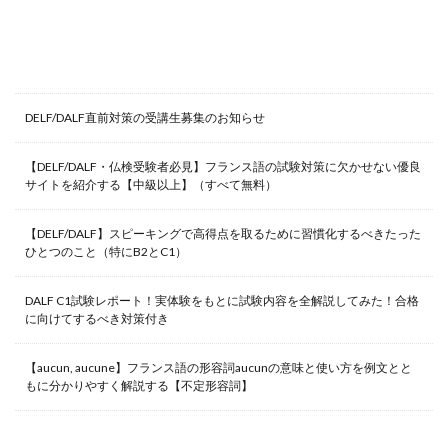
最新記事
DELF/DALF直前対策の受講生募集のお知らせ
【DELF/DALF・仏検受験者必見】フランス語の試験対策に欠かせない優良
サイトを紹介する【中級以上】（すべて無料）
【DELF/DALF】スピーキングで高得点を取るために習慣化するべきたった
ひとつのこと（特にB2とC1）
DALF C1試験レポート！実体験をもとに試験内容を全解説してみた！合格
に向けてするべき対策付き
【aucun, aucune】フランス語の形容詞aucunの意味と使い方を例文とと
もに分かりやすく解説する【不定形容詞】