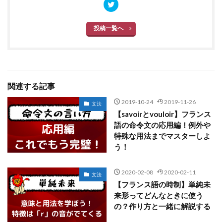
投稿一覧へ
関連する記事
2019-10-24
2019-11-26
文法
【savoirとvouloir】フランス
語の命令文の応用編！例外や
特殊な用法までマスターしよ
う！
2020-02-08
2020-02-11
文法
【フランス語の時制】単純未
来形ってどんなときに使う
の？作り方と一緒に解説する