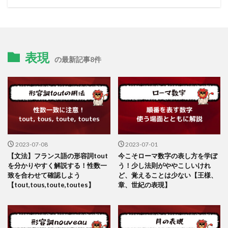
表現
の最新記事8件
2023-07-08
2023-07-01
【文法】フランス語の形容詞tout
今こそローマ数字の表し方を学ぼ
を分かりやすく解説する！性数一
う！少し法則がややこしいけれ
致を合わせて確認しよう
ど、覚えることは少ない【王様、
【tout,tous,toute,toutes】
章、世紀の表現】