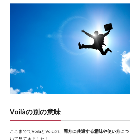
Voilàの別の意味
ここまででVoilàとVoiciの、
両方に共通する意味や使い方
につ
いて見てきました！