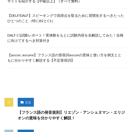
サイトを紹介する【中級以上】（すべて無料）
【DELF/DALF】スピーキングで高得点を取るために習慣化するべきたった
ひとつのこと（特にB2とC1）
DALF C1試験レポート！実体験をもとに試験内容を全解説してみた！合格
に向けてするべき対策付き
【aucun, aucune】フランス語の形容詞aucunの意味と使い方を例文とと
もに分かりやすく解説する【不定形容詞】
人気記事
文法
【フランス語の発音規則】リエゾン・アンシェヌマン・エリジ
オンの意味を分かりやすく解説！