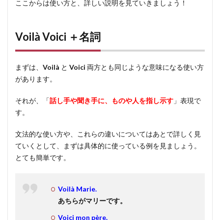
ここからは使い方と、詳しい説明を見ていきましょう！
丁寧さ
2.1.3
Voilà Voici ＋名詞
遠近感
2.2
使い
まずは、
Voilà
と
Voici
両方とも同じような意味になる使い方
方
があります。
3
それが、「
話し手や聞き手に、ものや人を指し示す
」表現で
Voilà
す。
の別
の意
文法的な使い方や、これらの違いについてはあとで詳しく見
味
ていくとして、まずは具体的に使っている例を見ましょう。
3.1
とても簡単です。
会話
をつ
なぐ
Voilà Marie.
表現
あちらがマリーです。
Voici mon père.