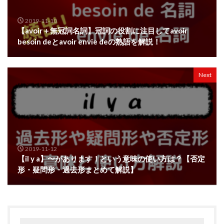
2019-11-10
【avoir＋無冠詞名詞】冠詞の役割に注目してavoir
besoin deとavoir envie deの熟語を解説！
Next
2019-11-12
【il y a】〜があります！という意味の使い方は？【否定
形・疑問形・過去形まとめて解説】