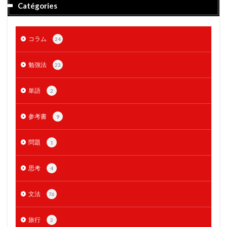
Catégories
コラム
24
勉強法
23
単語
2
参考書
9
問題
1
思考
4
文法
76
旅行
2