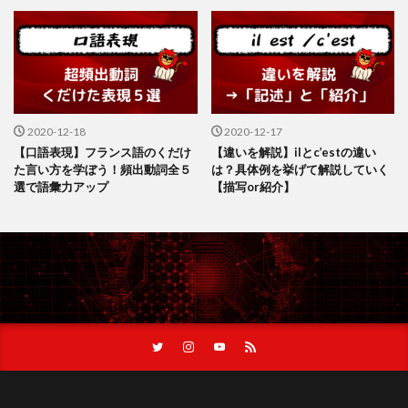
2020-12-18
2020-12-17
【口語表現】フランス語のくだけ
【違いを解説】ilとc’estの違い
た言い方を学ぼう！頻出動詞全５
は？具体例を挙げて解説していく
選で語彙力アップ
【描写or紹介】