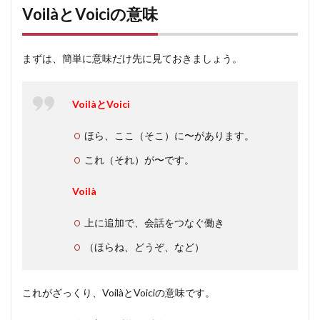
と
VoilàとVoiciの意味
Voici
の意
味
まずは、簡単に意味だけ先に見ておきましょう。
2
Voilà
Voici
VoilàとVoici
＋名
詞
ほら、ここ（そこ）に〜があります。
2.1
これ（それ）が〜です。
２つ
の違
Voilà
い
上に追加で、会話をつなぐ働き
2.1.1
対比し
（ほらね、どうぞ、など）
ている
かどう
か
これがざっくり、VoilàとVoiciの意味です。
2.1.2