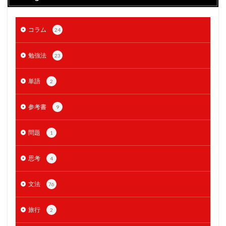
コラム
24
勉強法
23
単語
2
参考書
9
問題
1
思考
4
文法
76
旅行
2