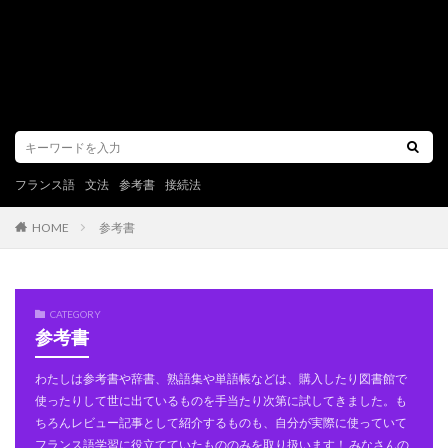
フランス語
文法
参考書
接続法
参考書
HOME
CATEGORY
参考書
わたしは参考書や辞書、熟語集や単語帳などは、購入したり図書館で
使ったりして世に出ているものを手当たり次第に試してきました。も
ちろんレビュー記事として紹介するものも、自分が実際に使っていて
フランス語学習に役立てていたもののみを取り扱います！ みなさんの