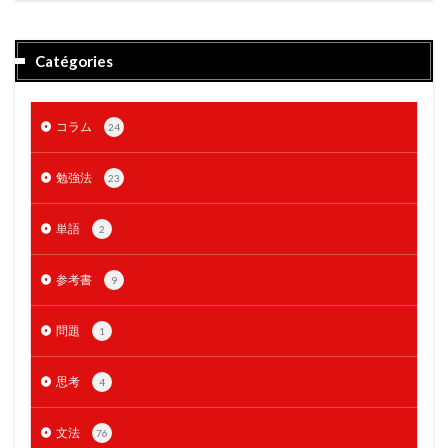
Catégories
コラム
24
勉強法
23
単語
2
参考書
9
問題
1
思考
4
文法
76