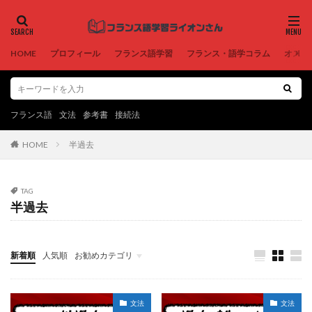
HOME
プロフィール
フランス語学習
フランス・語学コラム
オスス
フランス語
文法
参考書
接続法
半過去
HOME
TAG
半過去
新着順
人気順
お勧めカテゴリ
未分類
文法
文法