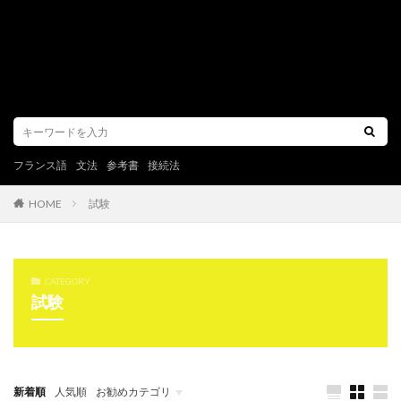
フランス語
文法
参考書
接続法
試験
HOME
CATEGORY
試験
新着順
人気順
お勧めカテゴリ