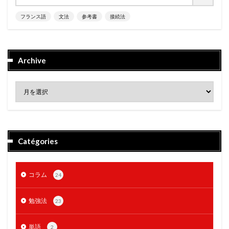
フランス語
文法
参考書
接続法
Archive
Catégories
コラム
24
勉強法
23
単語
2