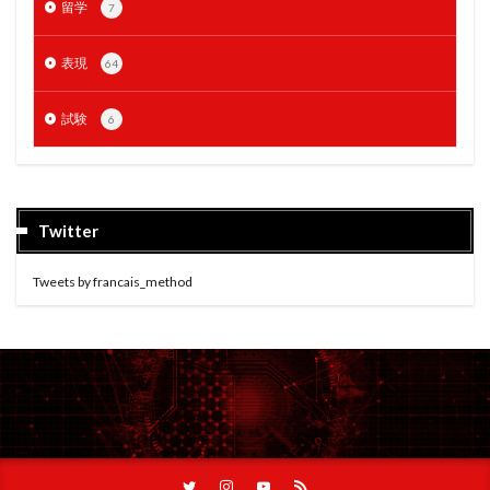
留学
7
表現
64
試験
6
Twitter
Tweets by francais_method